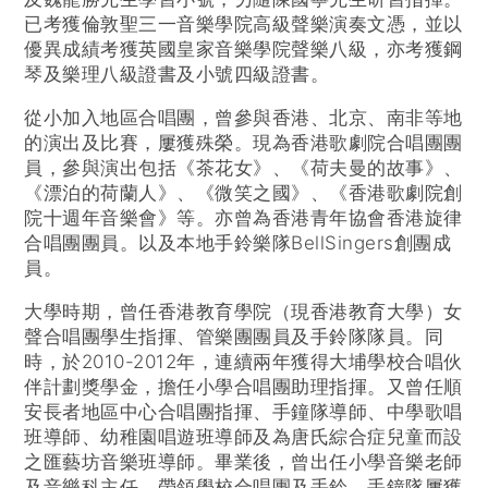
已考獲倫敦聖三一音樂學院高級聲樂演奏文憑，並以
優異成績考獲英國皇家音樂學院聲樂八級，亦考獲鋼
琴及樂理八級證書及小號四級證書。
從小加入地區合唱團，曾參與香港、北京、南非等地
的演出及比賽，屢獲殊榮。現為香港歌劇院合唱團團
員，參與演出包括《茶花女》、《荷夫曼的故事》、
《漂泊的荷蘭人》、《微笑之國》、《香港歌劇院創
院十週年音樂會》等。亦曾為香港青年協會香港旋律
合唱團團員。以及本地手鈴樂隊BellSingers創團成
員。
大學時期，曾任香港教育學院（現香港教育大學）女
聲合唱團學生指揮、管樂團團員及手鈴隊隊員。同
時，於2010-2012年，連續兩年獲得大埔學校合唱伙
伴計劃獎學金，擔任小學合唱團助理指揮。又曾任順
安長者地區中心合唱團指揮、手鐘隊導師、中學歌唱
班導師、幼稚園唱遊班導師及為唐氏綜合症兒童而設
之匯藝坊音樂班導師。畢業後，曾出任小學音樂老師
及音樂科主任，帶領學校合唱團及手鈴、手鐘隊屢獲