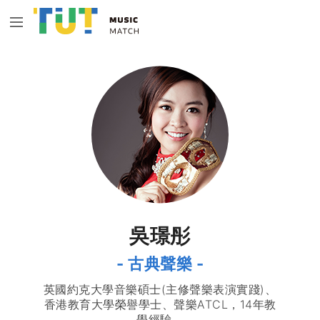
吳璟彤
- 古典聲樂 -
英國約克大學音樂碩士(主修聲樂表演實踐)、
香港教育大學榮譽學士、聲樂ATCL，14年教
學經驗。