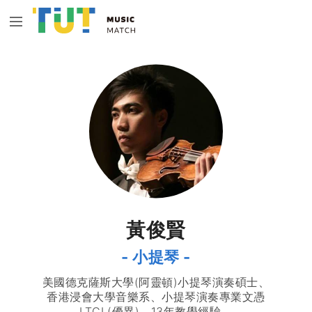
黃俊賢
- 小提琴 -
美國德克薩斯大學(阿靈頓)小提琴演奏碩士、
香港浸會大學音樂系、小提琴演奏專業文憑
LTCL(優異)，13年教學經驗。