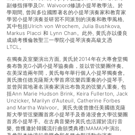
副修指揮學及Dr. Walvoord修讀小提琴教學法。於
學期間, 曾與多位國際著名的小提琴演奏家和教育家
學習小提琴演奏並研習不同派別的演奏和教學風格,
其中包括Ulrich von Wrochem, Julia Bushkova,
Markus Placci 和 Lynn Chan。此外, 黄氏亦以優良
成績考獲倫敦聖三一學院小提琴演奏高級文憑
LTCL。
在獨奏及室樂演出方面, 黃氏於2014年在大專會堂獨
奏布魯克G小調小提琴協奏曲，並以管弦樂團伴奏。
在美深造兩年間，黃氏每年舉行個人小提琴獨奏會。
黃氏擔任德克薩斯大學首席弦樂四重奏的小提琴手,
並曾與當地著名演奏家演出布魯克的弦樂八重奏, 包
括Ann Marie Hudson Brink, Keira Fullerton, Jack
Unzicker, Marilyn d'Auteuil, Catherine Forbes
and Martha Walvoor。黃氏先後曾擔任美國德克薩
斯大學管弦樂團首席小提琴手及香港浸會大學弦樂團
首席小提琴手。在古典音樂外黃氏也活躍於流行音
樂, 曾獲邀於韓國流行曲頒獎典禮(MAMA)中演出,