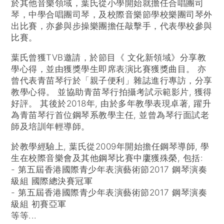
於其他音樂領域，葉氏從小學開始就擔任合唱團司
琴，中學合唱團司琴，及校際音樂節學校樂團司琴外
出比賽，亦參與步操樂團擔任敲擊手，代表學校參與
比賽。
葉氏曾獲TVB邀請，於節目《 文化新領域》分享教
學心得，並由獲獎學生即席表演比賽獲獎曲目。 亦
曾代表青苗琴行於「親子便利」雜誌進行專訪，分享
教學心得。 並協助青苗琴行拍攝考試示範影片, 獲得
好評。 其後於2018年, 由於多年教學表現卓著, 躍升
為青苗琴行首位鋼琴系教學主任, 並曾為琴行面試老
師及培訓年輕導師。
於教學經驗上, 葉氏從2009年開始擔任鋼琴導師, 學
生在校際音樂會及其他鋼琴比賽中廔獲殊榮, 包括:
- 第五屆香港國際青少年表演藝術節2017 鋼琴演奏
級組 國際總決賽冠軍
- 第五屆香港國際青少年表演藝術節2017 鋼琴演奏
級組 初賽亞軍
等等...