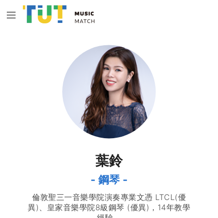
葉鈴
- 鋼琴 -
倫敦聖三一音樂學院演奏專業文憑 LTCL(優
異)、皇家音樂學院8級鋼琴 (優異)，14年教學
經驗。