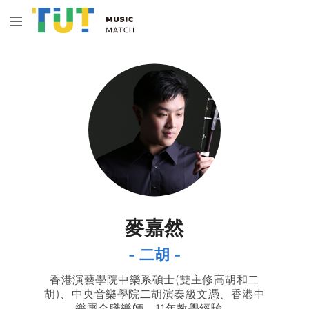
麥嘉然
- 二胡 -
香港演藝學院中樂系碩士(雙主修高胡和二
胡)、中央音樂學院二胡演奏級文憑、香港中
樂團全職樂師、11年教學經驗。