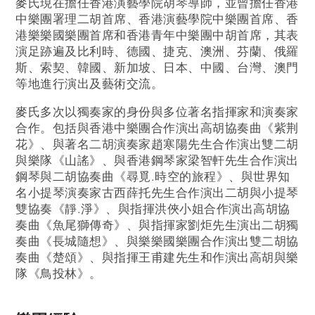
麥氏現在擔任香港演藝學院胡琴導師，並曾擔任香港
中樂團署理二胡首席、香港演藝學院中樂團首席、香
港樂樂國樂團首席和香港青年中樂團中胡首席，其表
演足跡遍及比利時、德國、捷克、澳洲、芬蘭、俄羅
斯、索契、韓國、新加坡、日本、中國、台灣、澳門
等地進行演出及藝術交流。
麥氏多次以獨奏家的身份與多位著名指揮家和演奏家
合作。包括與香港中樂團合作演出高胡協奏曲《紫荆
花》、與著名二胡演奏家趙寒陽先生合作演出雙二胡
與樂隊《山謠》、與香港鋼琴家梁智軒先生合作演出
鋼琴與二胡協奏曲《尋覓.時空的旅程》、與世界知
名小提琴演奏家古西薛托先生合作演出二胡與小提琴
雙協奏《靜.淨》、與指揮洪俠小姐合作演出高胡協
奏曲《魚尾獅傳奇》、與指揮家劉炬先生演出二胡獨
奏曲《長城隨想》、與樂樂國樂團合作演出雙二胡協
奏曲《楚頌》、與指揮王甫建先生和作演出高胡與樂
隊《鳥投林》。