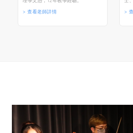
理學文憑，12年教學經驗。
士
> 查看老師詳情
> 