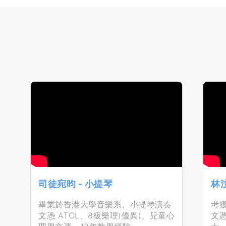
司徒宛昀 - 小提琴
林汶
畢業於香港大學音樂系、小提琴演奏
考
文憑 ATCL、8級樂理(優異)、兒童心
文憑