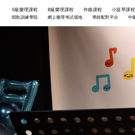
5級樂理課程
8級樂理課程
作曲課程
小提琴課
唱歌訓練學院
網上樂理考試場地
導師配對平台
中
徒宛昀
汶熹
皓名
請選擇適合你的課程:
請選擇適合你的課程:
司徒氏，香港出生，畢業
於小學開始學習小提琴，
薛氏於9歲開始學習小提
院樂理考試範圍而編排，專為準備應考的同學而設，教學內容
 School 的小提琴課程分為 成人小組(1對4) 及 兒童/成人個別(
學。自小於香港演藝學院
國宏先生、前香港小交響
香港教育大學隨小提琴演
試策略重點及答題技巧，幫學生打好樂理基礎，亦會提供充份
提琴，中提琴。亦曾師隨 Dr.
樂團經驗豐富，包括香港
在學期間加入了香港教育
1對4小組課程
1對1個別課程
指揮。
教育大學管弦樂團及香港
期音樂團暨木笛隊和香港
5級樂理課程
8級樂理課程
司徒氏活躍於各類型音樂
中學時代曾參與比利時青
大三時透過參與交換生計
團， HKFW六藝管弦樂團
獎，亦隨香港青年愛樂樂
流半年，獲彭廣林博士指
維斯電影，維他檸檬茶廣
考獲倫敦聖三一學院小提琴
和爵士樂團，獲得不少演
流(2004), 與香港大學
文大學中文系碩士生。
大四回港後擔任香港教育
上海博覽(2010) 演出，
帶領團隊進行年度演出。
司徒氏對教學充滿熱誠，樂
另外，薛氏有三年小提琴
獲得兒童心理學基礎證書
授小提琴。現正從事不同
熱心教學。並成為了香港