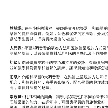
體驗課:
在半小時的課程，導師將會介紹樂器，和簡單的
樂器的特點與特質。例如，音色和發聲的方法等。介紹
讓想學生嘗試，演奏傳統樂曲"小星星"。
入門課:
學習A調音階的演奏方法和五線譜呈現的方式及
簡單的旋律，以鍛煉學員對A調音階的音準以及不同樂
初級I:
鞏固學員左右手的技巧和持琴的姿勢。讓學員完整
並加強學員對音準和發聲的訓練。讓學員知道和瞭解怎
初級I:
介紹和學習D大調音階，在樂譜上呈現的方法和演
配合，和較複雜的，右手跨弦技巧。配合學員的興趣或
高，學員對演奏的趣味。
常規班:
利用不同的樂曲，讓學員認識更多不同的音階和
理解樂譜的能力。在課堂中，可因應學員的興趣和愛好
民謠，以提高學員對學習小提琴的興趣和動力。老師會