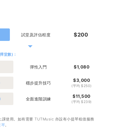
$200
試堂及評估程度
選擇堂數)：
$1,080
彈性入門
$3,000
)
穩步提升技巧
(平均 $250)
$11,500
)
全面進階訓練
(平均 $239)
課使用。如有需要 TUTMusic 亦設有小提琴租借服務
提琴
。