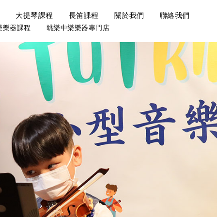
×
×
×
×
×
程
大提琴課程
長笛課程
關於我們
聯絡我們
樂樂器課程
眺樂中樂樂器專門店
於香港大學，主修音樂副修語言
師隨前香港青年交響樂團指揮薛
琴，啟蒙於羅蔚敏老師。其後在
針對學生的弱項，主力教
1對1)的授課方式:
青少年音樂課程跟隨蔡睿學習小
樂團第一小提琴手鄭一成先生。
奏家顏家俊和雷欣主修小提琴，
的補充練習及筆記。
 Michael Ryan 學習唱歌及
弦人、香港青年愛樂樂團、香港
大學管弦樂團、香港教育大學早
同人管弦樂團等。
精英室樂團。
表演，包括在香港節慶管弦樂
年音樂節，弦樂小組獲得二等
劃，曾到台灣東吳大學音樂系交
 擔任中提琴手, 演出於奇諾李
團到北京國家大劇院演出。 已
導，並有幸加入東吳大學弦樂團
告，與新世紀管弦樂團到北京交
演奏文憑（ATCL），香港中
出機會。
嘉美蘭樂團到峇里(2009)交流 及
大學早期音樂團暨木笛隊主席，
等……
於接受新挑戰，並在2013年
教學經驗，在畢業後也致力於教
。
琴行和私人學生的小提琴導師，
青年愛樂樂團團員。