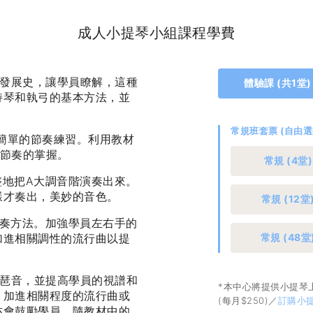
成人小提琴小組課程學費
發展史，讓學員瞭解，這種
體驗課 (共1堂)
持琴和執弓的基本方法，並
常規班套票 (自由
簡單的節奏練習。利用教材
曲節奏的掌握。
常規 (4堂)
地把A大調音階演奏出來。
樣才奏出，美妙的音色。
常規 (12堂
奏方法。加強學員左右手的
加進相關調性的流行曲以提
常規 (48堂
琶音，並提高學員的視譜和
*本中心將提供小提琴上
，加進相關程度的流行曲或
(每月$250)／
訂購小
亦會鼓勵學員，隨教材中的