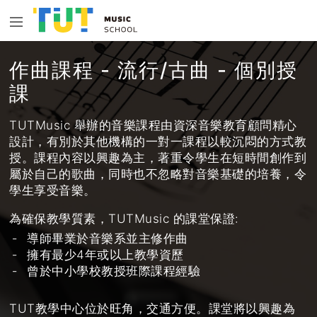
×
請選擇適合你的課程:
作曲課程 - 流行/古曲 - 個別授
課
樂理課程按皇家音樂學院樂理考試範圍而編
排，專為準備應考的同學而設，教學內容針對
學生的弱項，主力教授重點和應對考試策略重
TUTMusic 舉辦的音樂課程由資深音樂教育顧問精心
點及答題技巧，幫學生打好樂理基礎，亦會提
設計，有別於其他機構的一對一課程以較沉悶的方式教
供充份的補充練習及筆記。
授。課程內容以興趣為主，著重令學生在短時間創作到
屬於自己的歌曲，同時也不忽略對音樂基礎的培養，令
5級樂理課程
學生享受音樂。
為確保教學質素，TUTMusic 的課堂保證:
8級樂理課程
導師畢業於音樂系並主修作曲
擁有最少4年或以上教學資歷
曾於中小學校教授班際課程經驗
TUT教學中心位於旺角，交通方便。課堂將以興趣為