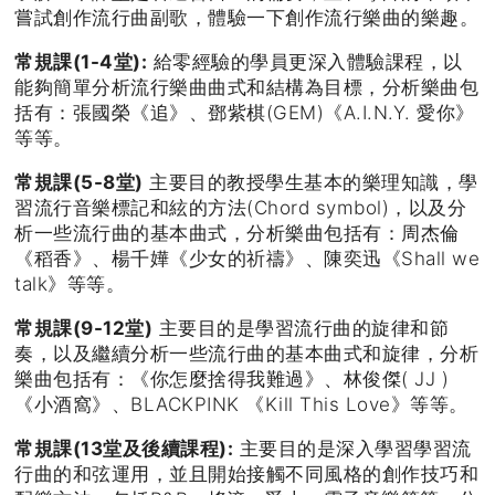
嘗試創作流行曲副歌，體驗一下創作流行樂曲的樂趣。
常規課(1-4堂):
給零經驗的學員更深入體驗課程，以
能夠簡單分析流行樂曲曲式和結構為目標，分析樂曲包
括有：張國榮《追》、鄧紫棋(GEM)《A.I.N.Y. 愛你》
等等。
常規課(5-8堂)
主要目的教授學生基本的樂理知識，學
習流行音樂標記和絃的方法(Chord symbol)，以及分
析一些流行曲的基本曲式，分析樂曲包括有：周杰倫
《稻香》、楊千嬅《少女的祈禱》、陳奕迅《Shall we
talk》等等。
常規課(9-12堂)
主要目的是學習流行曲的旋律和節
奏，以及繼續分析一些流行曲的基本曲式和旋律，分析
樂曲包括有：《你怎麼捨得我難過》、林俊傑( JJ )
《小酒窩》、BLACKPINK 《Kill This Love》等等。
常規課(13堂及後續課程):
主要目的是深入學習學習流
行曲的和弦運用，並且開始接觸不同風格的創作技巧和