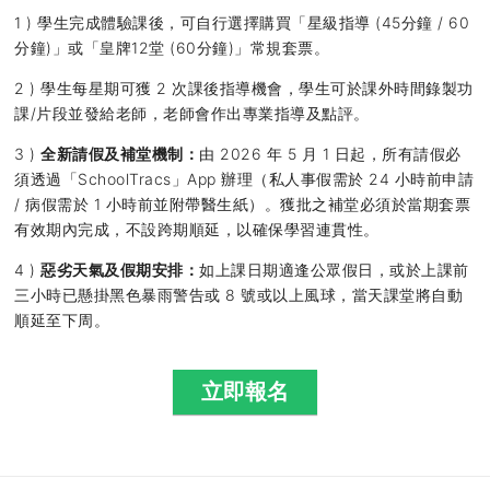
1 ) 學生完成體驗課後，可自行選擇購買「星級指導 (45分鐘 / 60
分鐘)」或「皇牌12堂 (60分鐘)」常規套票。
2 ) 學生每星期可獲 2 次課後指導機會，學生可於課外時間錄製功
課/片段並發給老師，老師會作出專業指導及點評。
3 )
全新請假及補堂機制：
由 2026 年 5 月 1 日起，所有請假必
須透過「SchoolTracs」App 辦理（私人事假需於 24 小時前申請
/ 病假需於 1 小時前並附帶醫生紙）。獲批之補堂必須於當期套票
有效期內完成，不設跨期順延，以確保學習連貫性。
4 )
惡劣天氣及假期安排：
如上課日期適逢公眾假日，或於上課前
三小時已懸掛黑色暴雨警告或 8 號或以上風球，當天課堂將自動
順延至下周。
立即報名