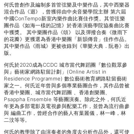
何氏曾創作及編制多首管弦樂及中樂作品，其中⻄樂器
混合作品《迴》，曾獲得由中央音樂學院主辦 第六屆
中國ConTempo新室內樂作曲比賽佳作獎。其管弦樂
團作品《如海一樣的記憶》於香港演藝學院協奏曲比賽
中獲獎。 其中樂團作品《頌》 以及彈撥合奏《微雨下
的花瓣》更獲選為香港中樂團「新韻傳音」佳作作品。
其中樂作品《雨城》更被收錄到《華樂大典．阮卷》出
版。
何氏於2020成為CCDC 城市當代舞蹈團『數位觀眾參
與』藝術家網路駐留計劃」(Online Artist in
Residence Programme) 數位藝術教育網路駐留藝術
家之一。何氏近年曾與多個專業藝團合作，其作品曾被
香港中樂團、城市當代舞蹈團 、香港創樂團、
Psappha Ensemble 等藝團演奏。除此之外，何氏近
年更為多部電影及電視參與配樂工作，並曾為流行曲參
與 編曲工作，曾經合作的藝人有葉麗儀，林一峰，林
二汶等等。
何氏的教學除了由演奏者的角度去分析作品外，還可使